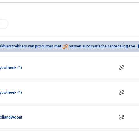
%
eldverstrekkers van producten met
passen automatische rentedaling toe
ypotheek (1)
ypotheek (1)
ollandWoont