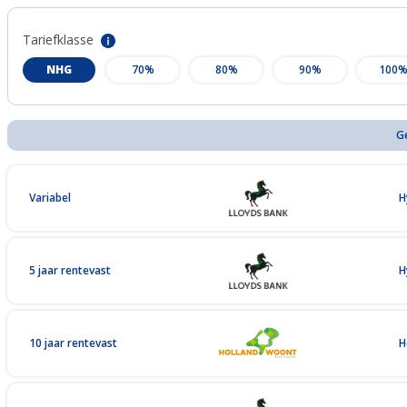
Tariefklasse
NHG
70%
80%
90%
100
G
Variabel
H
5 jaar rentevast
H
10 jaar rentevast
H